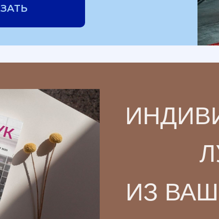
ЗАТЬ
ИНДИВ
Л
ИЗ ВА