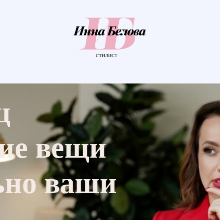
ц
кие вещи
ьно ваши