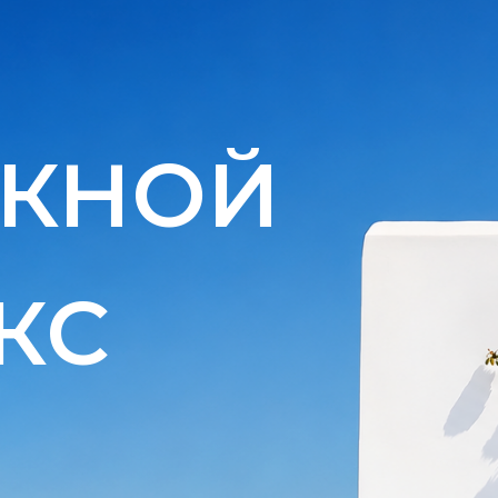
СКНОЙ
КС