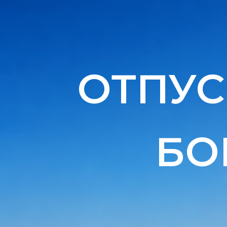
ОТПУ
БО